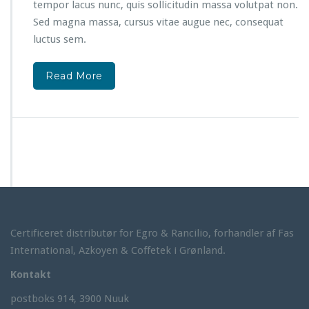
tempor lacus nunc, quis sollicitudin massa volutpat non.
Sed magna massa, cursus vitae augue nec, consequat
luctus sem.
Read More
Certificeret distributør for Egro & Rancilio, forhandler af Fas
International, Azkoyen & Coffetek i Grønland.
Kontakt
postboks 914, 3900 Nuuk