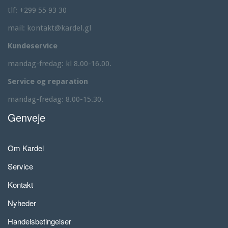
tlf: +299 55 93 30
mail: kontakt@kardel.gl
Kundeservice
mandag-fredag: kl 8.00-16.00.
Service og reparation
mandag-fredag: 8.00-15.30.
Genveje
Om Kardel
Service
Kontakt
Nyheder
Handelsbetingelser