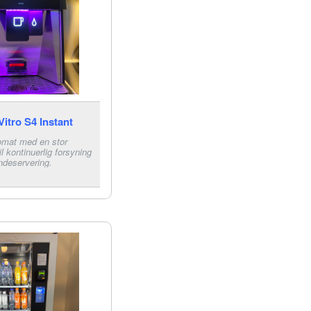
Vitro S4 Instant
omat med en stor
il kontinuerlig forsyning
ndeservering.