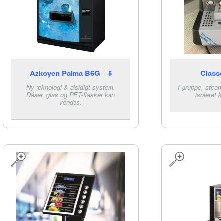
Azkoyen Palma B6G – 5
Class
Ny teknologi & alsidigt system.
1 gruppe, stea
Dåser, glas og PET-flasker kan
isoleret 
vendes.