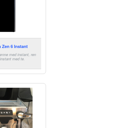
 Zen 6 Instant
bønne med instant, ren
 instant med te.