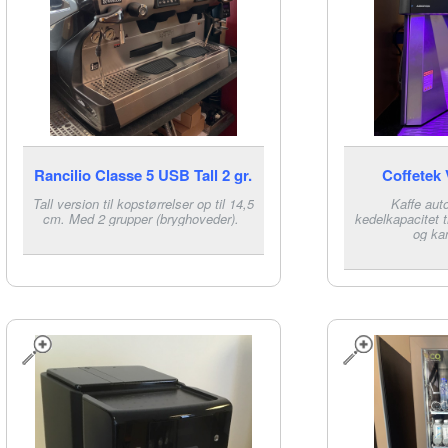
Rancilio Classe 5 USB Tall 2 gr.
Coffetek 
Tall version til kopstørrelser op til 14,5
Kaffe aut
cm. Med 2 grupper (bryghoveder).
kedelkapacitet t
og ka