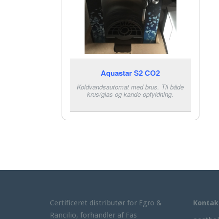
Aquastar S2 CO2
Koldvandsautomat med brus. Til både
krus/glas og kande opfyldning.
Certificeret distributør for Egro &
Kontak
Rancilio, forhandler af Fas