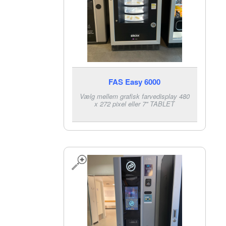
FAS Easy 6000
Vælg mellem grafisk farvedisplay 480
x 272 pixel eller 7'' TABLET