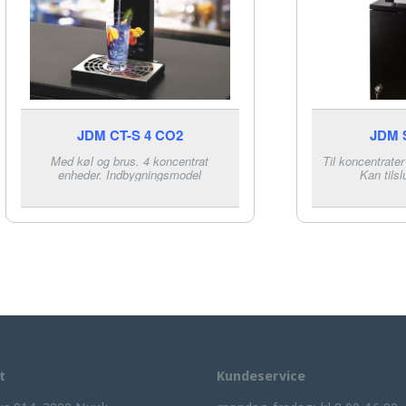
JDM CT-S 4 CO2
JDM 
Med køl og brus. 4 koncentrat
Til koncentrater
enheder. Indbygningsmodel
Kan tilsl
t
Kundeservice