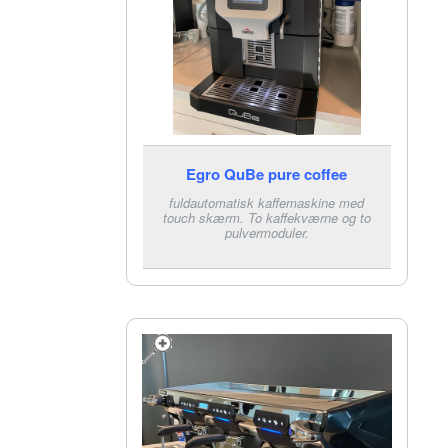
Egro QuBe pure coffee
fuldautomatisk kaffemaskine med
touch skærm. To kaffekværne og to
pulvermoduler.