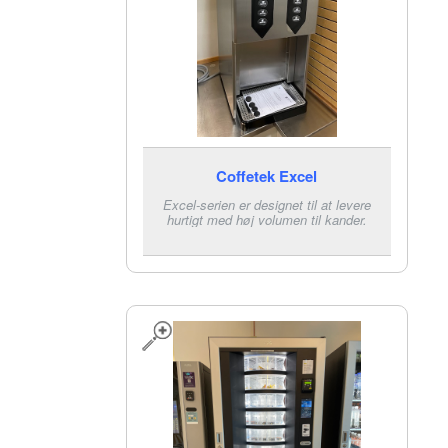
Coffetek Excel
Excel-serien er designet til at levere
hurtigt med høj volumen til kander.