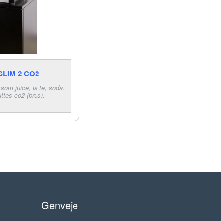
SLIM 2 CO2
 som juice, is te, soda.
uttes co2 (brus).
Genveje