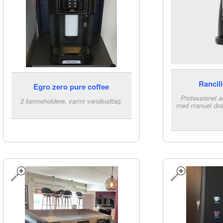
Rancil
Egro zero pure coffee
Professionel 
2 bønneholdere, varmt vandsudtag.
med manuel dos