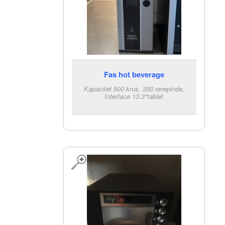
Fas hot beverage
Kapacitet 500 krus, 350 rørepinde,
Interface 13.3"tablet