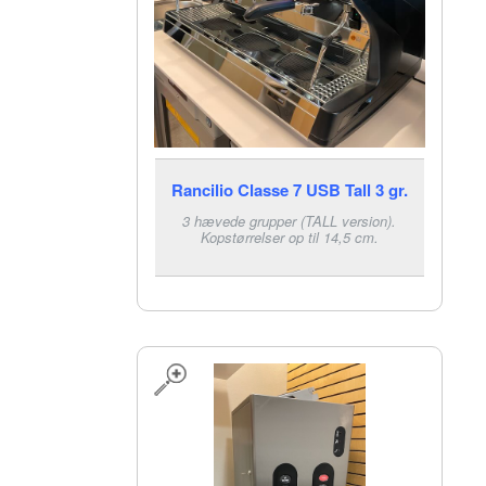
Rancilio Classe 7 USB Tall 3 gr.
3 hævede grupper (TALL version).
Kopstørrelser op til 14,5 cm.