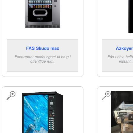
FAS Skudo max
Azkoyen
Forstærket model egnet til brug i
Fås i hhv. hel
offentlige rum.
instant,