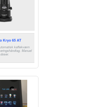
io Kryo 65 AT
automatisk kaffekværn
eringshåndtag. Manuel
doser.