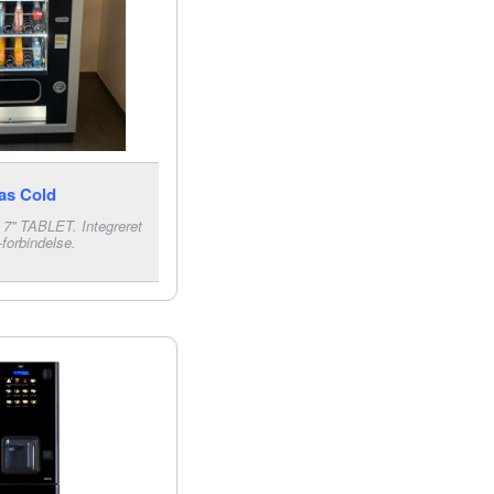
as Cold
. 7'' TABLET. Integreret
forbindelse.