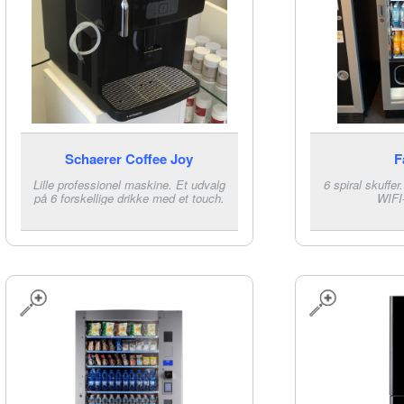
Schaerer Coffee Joy
F
Lille professionel maskine. Et udvalg
6 spiral skuffer
på 6 forskellige drikke med et touch.
WIFI-