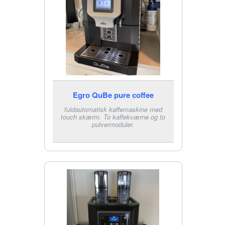
Egro QuBe pure coffee
fuldautomatisk kaffemaskine med
touch skærm. To kaffekværne og to
pulvermoduler.