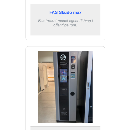
FAS Skudo max
Forstærket model egnet til brug i
offentlige rum.