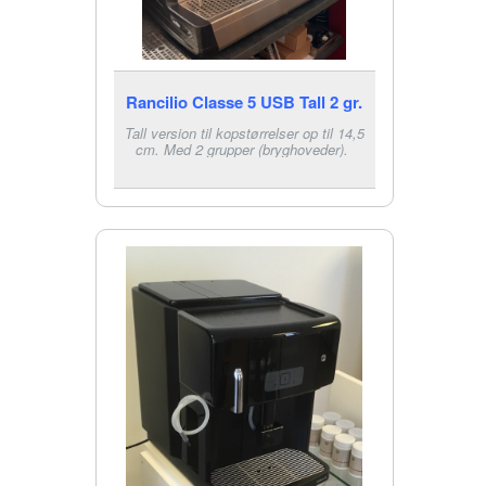
Rancilio Classe 5 USB Tall 2 gr.
Tall version til kopstørrelser op til 14,5
cm. Med 2 grupper (bryghoveder).