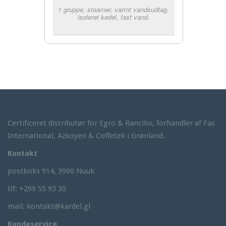
1 gruppe, steamer, varmt vandsudtag,
isoleret kedel, fast vand.
Certificeret distributør for Egro & Rancilio, forhandler af Fas
International, Azkoyen & Coffetek i Grønland.
Kontakt
postboks 914, 3900 Nuuk
tlf: +299 55 93 30
mail: kontakt@kardel.gl
Kundeservice